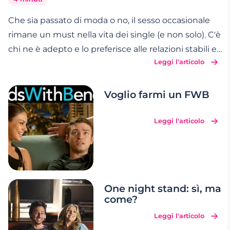
Che sia passato di moda o no, il sesso occasionale
rimane un must nella vita dei single (e non solo). C'è
chi ne è adepto e lo preferisce alle relazioni stabili e
Leggi l'articolo
chi lo pratica per noia, astinenza o perché ne ha
semplicemente voglia: l'importante è farlo con
qualcuno/a di consenziente, che sa
…
Voglio farmi un FWB
Leggi l'articolo
One night stand: sì, ma
come?
Leggi l'articolo