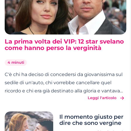
La prima volta dei VIP: 12 star svelano
come hanno perso la verginità
4 minuti
C'è chi ha deciso di concedersi da giovanissima sul
sedile di un'auto, chi vorrebbe cancellare quel
ricordo e chi era già destinato alla gloria e vantava
Leggi l'articolo
una nutrita schiera di fan anche prima di diventare
famoso. Ecco come (e con chi) hanno perso la
verginità i VIP. Katy Perry La popstar ha
…
Il momento giusto per
dire che sono vergine