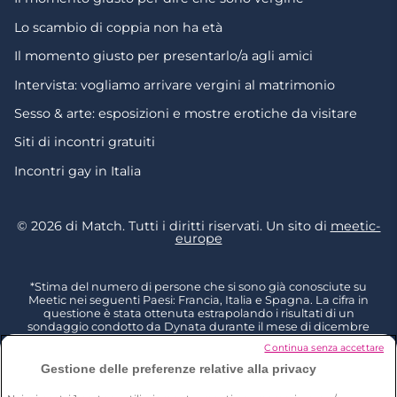
Lo scambio di coppia non ha età
Il momento giusto per presentarlo/a agli amici
Intervista: vogliamo arrivare vergini al matrimonio
Sesso & arte: esposizioni e mostre erotiche da visitare
Siti di incontri gratuiti
Incontri gay in Italia
© 2026 di Match. Tutti i diritti riservati. Un sito di
meetic-
europe
*Stima del numero di persone che si sono già conosciute su
Meetic nei seguenti Paesi: Francia, Italia e Spagna. La cifra in
questione è stata ottenuta estrapolando i risultati di un
sondaggio condotto da Dynata durante il mese di dicembre
2023, intervistando 6011 persone residenti in Francia, Italia e
Continua senza accettare
Spagna con più di 18 anni di età e poi rapportandoli al totale
della popolazione dello stesso gruppo di età (Fonte: Eurostat
Gestione delle preferenze relative alla privacy
2023). I risultati di questo studio indicano che il 15% delle persone
intervistate in Francia, il 12% in Italia e il 10% in Spagna ha