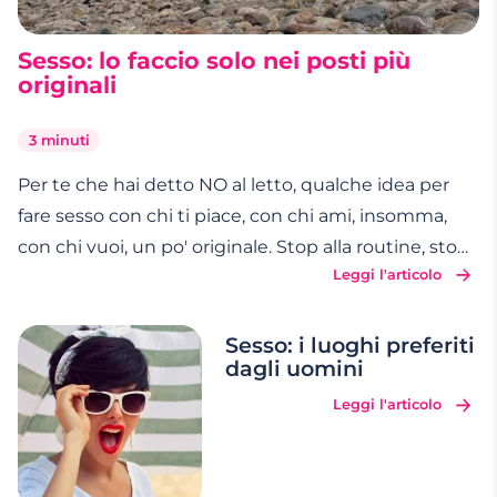
Sesso: lo faccio solo nei posti più
originali
3 minuti
Per te che hai detto NO al letto, qualche idea per
fare sesso con chi ti piace, con chi ami, insomma,
con chi vuoi, un po' originale. Stop alla routine, stop,
Leggi l'articolo
stop, stop. Concentrati e visualizza come sarebbe
bello farlo... IN MACCHINA Assicurati di aver chiuso
bene le portiere e rilassati, o
…
Sesso: i luoghi preferiti
dagli uomini
Leggi l'articolo