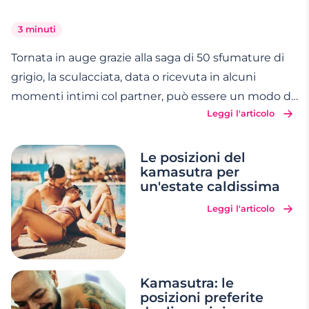
3 minuti
Tornata in auge grazie alla saga di 50 sfumature di
grigio, la sculacciata, data o ricevuta in alcuni
momenti intimi col partner, può essere un modo di
Leggi l'articolo
sviare alla solita routine e mettere un po' di pepe
all'incontro a due tra le lenzuola. Ti piacerebbe
darne una o invece riceverla? Ci sono delle
…
Le posizioni del
kamasutra per
un'estate caldissima
Leggi l'articolo
Kamasutra: le
posizioni preferite