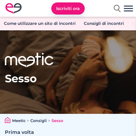
Iscriviti ora
Meetic Italia
Come utilizzare un sito di incontri
Consigli di incontri
L
Sesso
Meetic
>
Consigli
>
Sesso
Prima volta