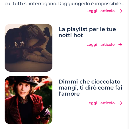
cui tutti si interrogano. Raggiungerlo è impossibile?
Leggi l'articolo
Ma no, basta sapere come fare. MI RILASSO È la
prima cosa che devi fare se vuoi raggiungere il
culmine del piacere. Dimentica i pensieri
…
La playlist per le tue
notti hot
Leggi l'articolo
Dimmi che cioccolato
mangi, ti dirò come fai
l'amore
Leggi l'articolo