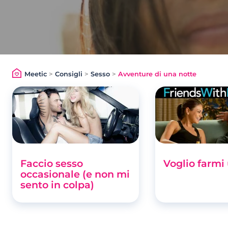
Meetic
>
Consigli
>
Sesso
>
Avventure di una notte
Faccio sesso
Voglio farm
occasionale (e non mi
sento in colpa)