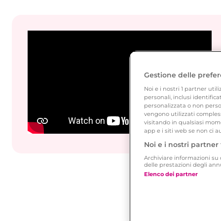
Gestione delle prefer
Noi e i nostri
1
partner utili
personali, inclusi identific
personalizzata o non person
vengono utilizzati compless
visitando in qualsiasi mome
app e i siti web se non ci a
Noi e i nostri partner 
Archiviare informazioni su d
delle prestazioni degli an
Elenco dei partner