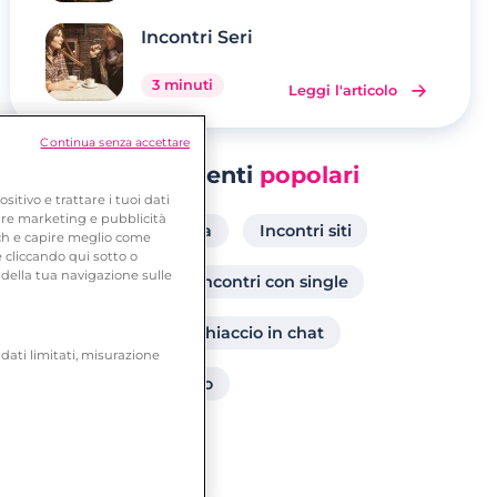
Incontri Seri
3 minuti
Leggi l'articolo
Continua senza accettare
Argomenti
popolari
tivo e trattare i tuoi dati
frire marketing e pubblicità
Incontri gay a Catania
Incontri siti
tch e capire meglio come
 cliccando qui sotto o
della tua navigazione sulle
Incontri single
Incontri con single
Frasi per rompere il ghiaccio in chat
 dati limitati, misurazione
Donne incontri Trento