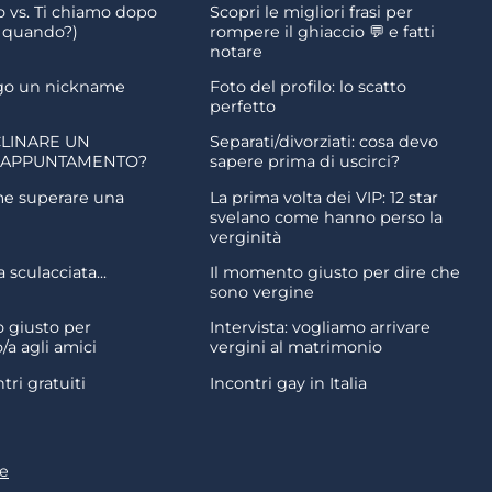
o vs. Ti chiamo dopo
Scopri le migliori frasi per
o quando?)
rompere il ghiaccio 💬 e fatti
notare
go un nickname
Foto del profilo: lo scatto
perfetto
LINARE UN
Separati/divorziati: cosa devo
 APPUNTAMENTO?
sapere prima di uscirci?
me superare una
La prima volta dei VIP: 12 star
svelano come hanno perso la
verginità
sculacciata...
Il momento giusto per dire che
sono vergine
 giusto per
Intervista: vogliamo arrivare
/a agli amici
vergini al matrimonio
ntri gratuiti
Incontri gay in Italia
e