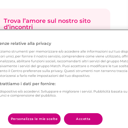
Trova l’amore sul nostro sito
d’incontri
Cerca tra i profili nelle tue vicinanze ed
enze relative alla privacy
inizia a chattare con single disponibili a
zziamo strumenti per memorizzare e/o accedere alle informazioni sul tuo disposi
iniziare una relazione seria.
atori unici, per fornire il nostro servizio, comprendere come viene utilizzato, of
alizzata, abilitare funzioni sociali, raccomandarti altri servizi del gruppo Ma
ivamente i servizi del gruppo Match. Puoi accettare o modificare le tue scelte
nto il Centro preferenze sulla privacy. Questi strumenti non terranno traccia 
Trova il single che fa per te
utorizzerai a farlo nelle impostazioni del tuo dispositivo.
trattiamo i dati per fornire:
ispositivo e/o accedervi. Sviluppare e migliorare i servizi. Pubblicità basata su
nunci e comprensione del pubblico.
Personalizza le mie scelte
Accetta