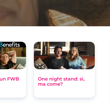
i un FWB
One night stand: sì,
ma come?