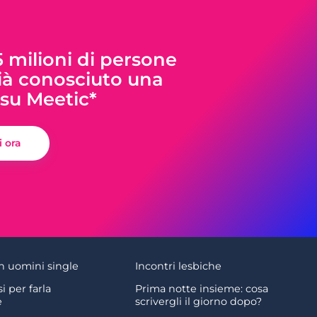
5 milioni di persone
à conosciuto una
su Meetic*
ti ora
n uomini single
Incontri lesbiche
si per farla
Prima notte insieme: cosa
e
scrivergli il giorno dopo?