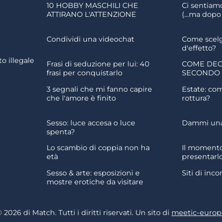
10 HOBBY MASCHILI CHE
Ci sentiam
ATTIRANO L'ATTENZIONE
(...ma dop
Condividi una videochat
Come scel
d'effetto?
o illegale
Frasi di seduzione per lui: 40
COME DEC
frasi per conquistarlo
SECONDO
3 segnali che mi fanno capire
Estate: co
che l'amore è finito
rottura?
Sesso: luce accesa o luce
Dammi una 
spenta?
Lo scambio di coppia non ha
Il momento
età
presentarlo
Sesso & arte: esposizioni e
Siti di inco
mostre erotiche da visitare
 2026 di Match. Tutti i diritti riservati. Un sito di
meetic-europ