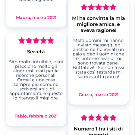
Mauro, marzo 2021
Mi ha convinta la mia
migliore amica, e
aveva ragione!
Molti uomini mi hanno
inviato messaggi ed
anch'io ne ho inviati un
Serietà
paio a degli uomini che
mi interessavano, mi
Sito molto intuibile, e mi
sono trovata bene.
piacciono molto gli
Buttatevi!!! Se non fossi
algoritmi usati per le
stata così testarda mi
ricerche personali.
sarei iscritta prima!
Ormai è una cosa
sempre più comune
iscriversi a siti di
appuntamenti, e questo
Grazia, marzo 2021
lo ritengo il migliore.
Fabio, febbraio 2021
Numero 1 tra i siti di
incontri