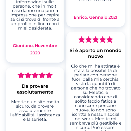
informazioni sulle
persone, che in molti
casi danno una prima
impressione per capire
Enrico, Gennaio 2021
se ci si trova di fronte a
un profilo in linea con i
miei desiderata.
Giordano, Novembre
Si è aperto un mondo
2020
nuovo
Ciò che mi ha attirata è
stata la possibilità di
parlare con persone
fuori dalla mia cerchia,
visto la quantità di
Da provare
persone che ho trovato
assolutamente
su Meetic, e
considerando che di
solito faccio fatica a
Meetic e un sito molto
conoscere persone
sicuro, da provare
nuove. Io non sono
assolutamente
iscritta a nessun social
l'affidabilità, l'assistenza
network. Meetic mi
e la serietà.
sembrava più gestibile e
sicuro. Può essere