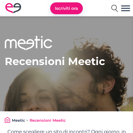
Iscriviti ora
Meetic Italia
Recensioni Meetic
Meetic
>
Recensioni Meetic
Come scegliere un sito di incontri? Ogni giorno, in