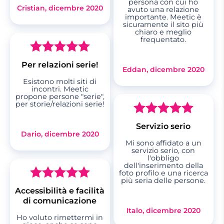
persona con cui ho
Cristian, dicembre 2020
avuto una relazione
importante. Meetic è
sicuramente il sito più
chiaro e meglio
frequentato.
Per relazioni serie!
Eddan, dicembre 2020
Esistono molti siti di
incontri. Meetic
propone persone "serie",
per storie/relazioni serie!
Servizio serio
Dario, dicembre 2020
Mi sono affidato a un
servizio serio, con
l'obbligo
dell'inserimento della
foto profilo e una ricerca
più seria delle persone.
Accessibilità e facilità
di comunicazione
Italo, dicembre 2020
Ho voluto rimettermi in