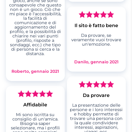
gioco, anche se sono
consapevole che questo
non è un gioco. Ciò che
mi piace è l'accessibilità,
la facilità di
comunicazione e di
Il sito è fatto bene
aggiornamento del
profilo, e la possibilità di
Da provare, se
chiarire nei vari punti
veramente vuoi trovare
(profilo, risposte a
un'emozione.
sondaggi, ecc.) che tipo
di persona si cerca e la
distanza.
Danilo, gennaio 2021
Roberto, gennaio 2021
Da provare
Affidabile
La presentazione delle
persone e i loro interessi
e hobby permette di
Mi sono iscritta su
trovare una persona con
consiglio di un'amica.
la quale condividere
Bisogna saper
interessi, aspirazioni,
selezionare, ma i profili
viaggi, ecc.