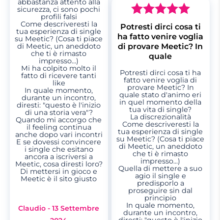
abbastanza attento alla
sicurezza, ci sono pochi
profili falsi
Come descriveresti la
Potresti dirci cosa ti
tua esperienza di single
ha fatto venire voglia
su Meetic? (Cosa ti piace
di Meetic, un aneddoto
di provare Meetic? In
che ti è rimasto
quale
impresso...)
Mi ha colpito molto il
Potresti dirci cosa ti ha
fatto di ricevere tanti
fatto venire voglia di
like
provare Meetic? In
In quale momento,
quale stato d'animo eri
durante un incontro,
in quel momento della
diresti: "questo è l'inizio
tua vita di single?
di una storia vera"?
La discrezionalità
Quando mi accorgo che
Come descriveresti la
il feeling continua
tua esperienza di single
anche dopo vari incontri
su Meetic? (Cosa ti piace
E se dovessi convincere
di Meetic, un aneddoto
i single che esitano
che ti è rimasto
ancora a iscriversi a
impresso...)
Meetic, cosa diresti loro?
Quella di mettere a suo
Di mettersi in gioco e
agio il single e
Meetic è il sito giusto
predisporlo a
proseguire sin dal
principio
In quale momento,
Claudio - 13 Settembre
durante un incontro,