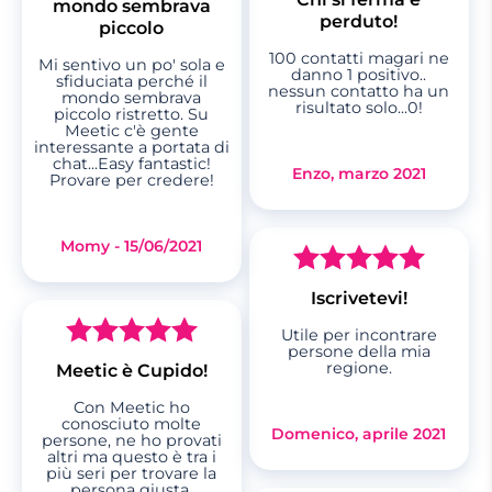
mondo sembrava
perduto!
piccolo
100 contatti magari ne
Mi sentivo un po' sola e
danno 1 positivo..
sfiduciata perché il
nessun contatto ha un
mondo sembrava
risultato solo...0!
piccolo ristretto. Su
Meetic c'è gente
interessante a portata di
chat...Easy fantastic!
Enzo, marzo 2021
Provare per credere!
Momy - 15/06/2021
Iscrivetevi!
Utile per incontrare
persone della mia
regione.
Meetic è Cupido!
Con Meetic ho
conosciuto molte
Domenico, aprile 2021
persone, ne ho provati
altri ma questo è tra i
più seri per trovare la
persona giusta.