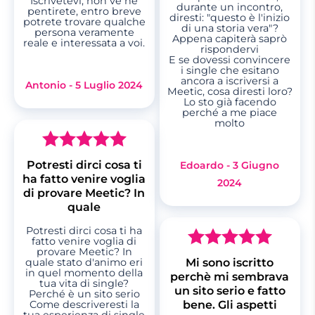
Iscrivetevi, non ve ne
durante un incontro,
pentirete, entro breve
diresti: "questo è l'inizio
potrete trovare qualche
di una storia vera"?
persona veramente
Appena capiterà saprò
reale e interessata a voi.
rispondervi
E se dovessi convincere
i single che esitano
ancora a iscriversi a
Antonio - 5 Luglio 2024
Meetic, cosa diresti loro?
Lo sto già facendo
perché a me piace
molto
Potresti dirci cosa ti
Edoardo - 3 Giugno
ha fatto venire voglia
2024
di provare Meetic? In
quale
Potresti dirci cosa ti ha
fatto venire voglia di
provare Meetic? In
quale stato d'animo eri
Mi sono iscritto
in quel momento della
perchè mi sembrava
tua vita di single?
un sito serio e fatto
Perché è un sito serio
Come descriveresti la
bene. Gli aspetti