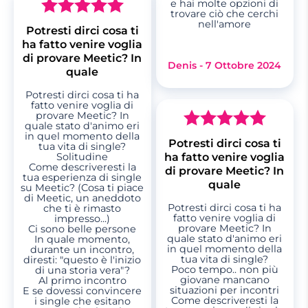
e hai molte opzioni di
trovare ciò che cerchi
nell'amore
Potresti dirci cosa ti
ha fatto venire voglia
di provare Meetic? In
Denis - 7 Ottobre 2024
quale
Potresti dirci cosa ti ha
fatto venire voglia di
provare Meetic? In
quale stato d'animo eri
in quel momento della
Potresti dirci cosa ti
tua vita di single?
Solitudine
ha fatto venire voglia
Come descriveresti la
di provare Meetic? In
tua esperienza di single
quale
su Meetic? (Cosa ti piace
di Meetic, un aneddoto
Potresti dirci cosa ti ha
che ti è rimasto
fatto venire voglia di
impresso...)
provare Meetic? In
Ci sono belle persone
quale stato d'animo eri
In quale momento,
in quel momento della
durante un incontro,
tua vita di single?
diresti: "questo è l'inizio
Poco tempo.. non più
di una storia vera"?
giovane mancano
Al primo incontro
situazioni per incontri
E se dovessi convincere
Come descriveresti la
i single che esitano