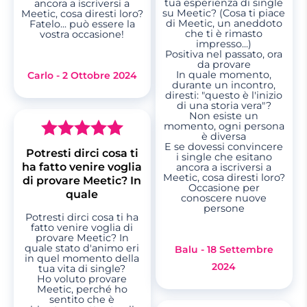
tua esperienza di single
ancora a iscriversi a
su Meetic? (Cosa ti piace
Meetic, cosa diresti loro?
di Meetic, un aneddoto
Fatelo... può essere la
che ti è rimasto
vostra occasione!
impresso...)
Positiva nel passato, ora
da provare
In quale momento,
Carlo - 2 Ottobre 2024
durante un incontro,
diresti: "questo è l'inizio
di una storia vera"?
Non esiste un
momento, ogni persona
è diversa
E se dovessi convincere
Potresti dirci cosa ti
i single che esitano
ha fatto venire voglia
ancora a iscriversi a
Meetic, cosa diresti loro?
di provare Meetic? In
Occasione per
quale
conoscere nuove
persone
Potresti dirci cosa ti ha
fatto venire voglia di
provare Meetic? In
quale stato d'animo eri
Balu - 18 Settembre
in quel momento della
2024
tua vita di single?
Ho voluto provare
Meetic, perché ho
sentito che è