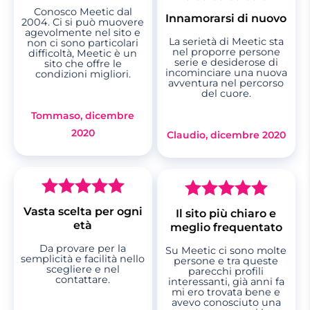
Conosco Meetic dal
Innamorarsi di nuovo
2004. Ci si può muovere
agevolmente nel sito e
La serietà di Meetic sta
non ci sono particolari
nel proporre persone
difficoltà, Meetic è un
serie e desiderose di
sito che offre le
incominciare una nuova
condizioni migliori.
avventura nel percorso
del cuore.
Tommaso, dicembre
2020
Claudio, dicembre 2020
Vasta scelta per ogni
Il sito più chiaro e
età
meglio frequentato
Da provare per la
Su Meetic ci sono molte
semplicità e facilità nello
persone e tra queste
scegliere e nel
parecchi profili
contattare.
interessanti, già anni fa
mi ero trovata bene e
avevo conosciuto una