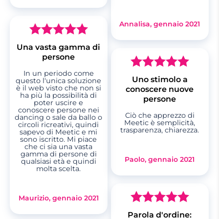
Annalisa, gennaio 2021
Una vasta gamma di
persone
In un periodo come
Uno stimolo a
questo l'unica soluzione
è il web visto che non si
conoscere nuove
ha più la possibilità di
persone
poter uscire e
conoscere persone nei
Ciò che apprezzo di
dancing o sale da ballo o
Meetic è semplicità,
circoli ricreativi, quindi
trasparenza, chiarezza.
sapevo di Meetic e mi
sono iscritto. Mi piace
che ci sia una vasta
gamma di persone di
Paolo, gennaio 2021
qualsiasi età e quindi
molta scelta.
Maurizio, gennaio 2021
Parola d'ordine: