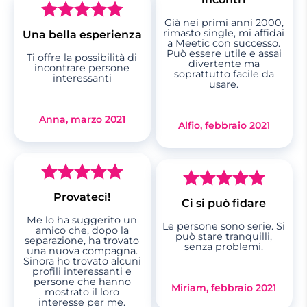
Già nei primi anni 2000,
rimasto single, mi affidai
Una bella esperienza
a Meetic con successo.
Può essere utile e assai
Ti offre la possibilità di
divertente ma
incontrare persone
soprattutto facile da
interessanti
usare.
Anna, marzo 2021
Alfio, febbraio 2021
Provateci!
Ci si può fidare
Me lo ha suggerito un
Le persone sono serie. Si
amico che, dopo la
può stare tranquilli,
separazione, ha trovato
senza problemi.
una nuova compagna.
Sinora ho trovato alcuni
profili interessanti e
persone che hanno
Miriam, febbraio 2021
mostrato il loro
interesse per me.