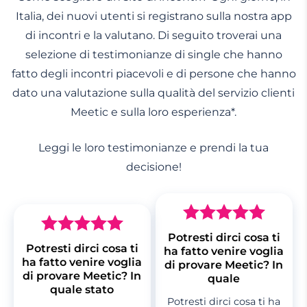
Italia, dei nuovi utenti si registrano sulla nostra app
di incontri e la valutano. Di seguito troverai una
selezione di testimonianze di single che hanno
fatto degli incontri piacevoli e di persone che hanno
dato una valutazione sulla qualità del servizio clienti
Meetic e sulla loro esperienza*.
Leggi le loro testimonianze e prendi la tua
decisione!
Potresti dirci cosa ti
Potresti dirci cosa ti
ha fatto venire voglia
ha fatto venire voglia
di provare Meetic? In
di provare Meetic? In
quale
quale stato
Potresti dirci cosa ti ha