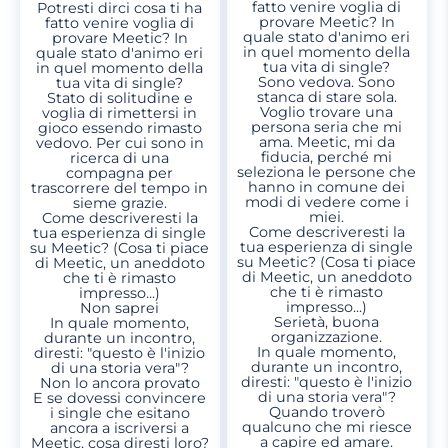
fatto venire voglia di
Potresti dirci cosa ti ha
provare Meetic? In
fatto venire voglia di
quale stato d'animo eri
provare Meetic? In
in quel momento della
quale stato d'animo eri
tua vita di single?
in quel momento della
Sono vedova. Sono
tua vita di single?
stanca di stare sola.
Stato di solitudine e
Voglio trovare una
voglia di rimettersi in
persona seria che mi
gioco essendo rimasto
ama. Meetic, mi da
vedovo. Per cui sono in
fiducia, perché mi
ricerca di una
seleziona le persone che
compagna per
hanno in comune dei
trascorrere del tempo in
modi di vedere come i
sieme grazie.
miei.
Come descriveresti la
Come descriveresti la
tua esperienza di single
tua esperienza di single
su Meetic? (Cosa ti piace
su Meetic? (Cosa ti piace
di Meetic, un aneddoto
di Meetic, un aneddoto
che ti è rimasto
che ti è rimasto
impresso...)
impresso...)
Non saprei
Serietà, buona
In quale momento,
organizzazione.
durante un incontro,
In quale momento,
diresti: "questo è l'inizio
durante un incontro,
di una storia vera"?
diresti: "questo è l'inizio
Non lo ancora provato
di una storia vera"?
E se dovessi convincere
Quando troverò
i single che esitano
qualcuno che mi riesce
ancora a iscriversi a
a capire ed amare.
Meetic, cosa diresti loro?