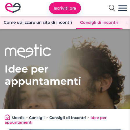
Iscriviti ora
Meetic Italia
Come utilizzare un sito di incontri
Consigli di incontri
L
Idee per
appuntamenti
Meetic
>
Consigli
>
Consigli di incontri
>
Idee per
appuntamenti