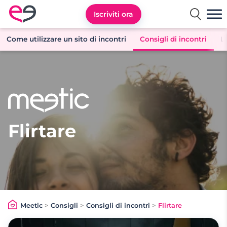
Iscriviti ora
Meetic Italia
Come utilizzare un sito di incontri
Consigli di incontri
L
Flirtare
Meetic
>
Consigli
>
Consigli di incontri
>
Flirtare