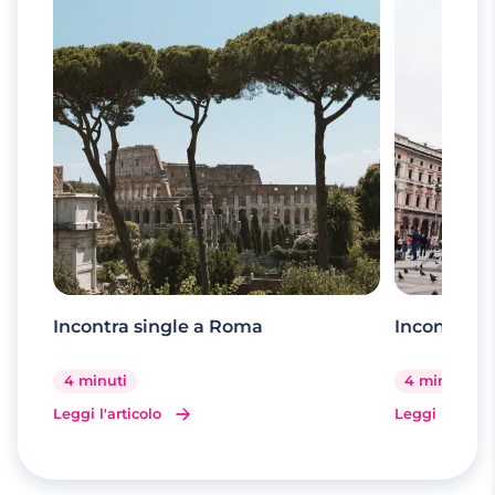
Incontra single a Roma
Incontra si
4 minuti
4 minuti
Leggi l'articolo
Leggi l'artico