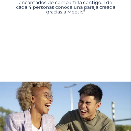
encantados de compartirla contigo. 1 de
cada 4 personas conoce una pareja creada
gracias a Meetic*