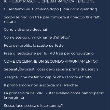
10 HOBBY MASCHILI CHE ATTIRANO L'ATTENZIONE
Ci sentiamo vs. Ti chiamo dopo (...ma dopo quando?)
Scopri le migliori frasi per rompere il ghiaccio 💬 e fatti
notare
Condividi una videochat
Come scelgo un nickname d'effetto?
Foto del profilo: lo scatto perfetto
Frasi di seduzione per lui: 40 frasi per conquistarlo
COME DECLINARE UN SECONDO APPUNTAMENTO?
Separati/divorziati: cosa devo sapere prima di uscirci?
3 segnali che mi fanno capire che l'amore è finito
Il primo amore non si scorda mai. Perché?
La prima volta dei VIP: 12 star svelano come hanno perso
la verginità
Sesso: luce accesa o luce spenta?