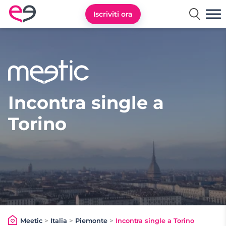
Iscriviti ora
Meetic Italia
Incontra single a
Torino
Meetic
>
Italia
>
Piemonte
>
Incontra single a Torino