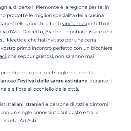
a, di certo il Piemonte è la regione per te: in
ono prodotte le migliori specialità della cucina
, canestrelli, gnocchi e tanti
vini famosi
in tutto il
era d’Asti, Dolcetto, Brachetto potrai passare una
su Meetic e che hai invitato per una cena
l vostro
primo incontro perfetto
con un bicchiere
aci
, che seppur gustosi, non saranno mai
 prendi per la gola quel single hot che hai
l famoso
Festival delle sagre astigiane
, durante il
le e fiore all’occhiello della città.
isti Italiani, stranieri e persone di Asti e dintorni
on un single conosciuto sul posto è tra le
asi età. Ad Asti.