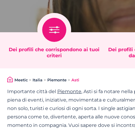
Dei profili che corrispondono ai tuoi
Dei profili
criteri
da
Meetic
>
Italia
>
Piemonte
>
Asti
Importante città del
Piemonte
, Asti si fa notare nell
piena di eventi, iniziative, movimentata e culturalmen
non solo, turisti e curiosi di ogni sorta. I single asti
persona come te, divertente, aperta alle nuove cono
momento in compagnia. Vuoi sapere dove si incontra 