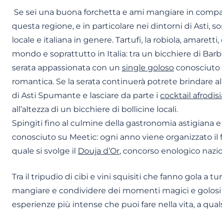
Se sei una buona forchetta e ami mangiare in compagni
questa regione, e in particolare nei dintorni di Asti, s
locale e italiana in genere. Tartufi, la robiola, amaretti
mondo e soprattutto in Italia: tra un bicchiere di Barb
serata appassionata con un
single goloso
conosciuto 
romantica. Se la serata continuerà potrete brindare a
di Asti Spumante e lasciare da parte i
cocktail afrodisi
all’altezza di un bicchiere di bollicine locali.
Spingiti fino al culmine della gastronomia astigiana e
conosciuto su Meetic: ogni anno viene organizzato i
quale si svolge il
Douja d’Or
, concorso enologico naziona
Tra il tripudio di cibi e vini squisiti che fanno gola a tur
mangiare e condividere dei momenti magici e golosi c
esperienze più intense che puoi fare nella vita, a qualsi