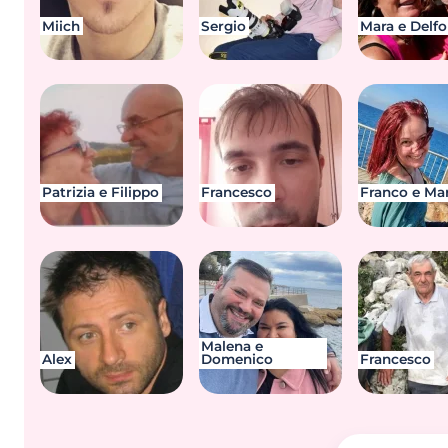
Miich
Sergio
Mara e Delfo
Patrizia e Filippo
Francesco
Franco e Mar
Malena e
Alex
Domenico
Francesco