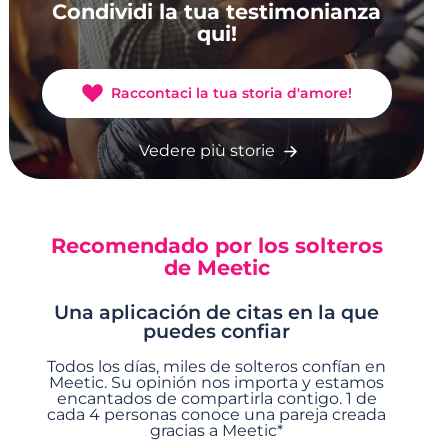
Condividi la tua testimonianza
qui!
Raccontaci la tua storia d'amore!
Vedere più storie
Recomendado por los solteros
de Meetic
Una aplicación de citas en la que
puedes confiar
Todos los días, miles de solteros confían en
Meetic. Su opinión nos importa y estamos
encantados de compartirla contigo. 1 de
cada 4 personas conoce una pareja creada
gracias a Meetic*