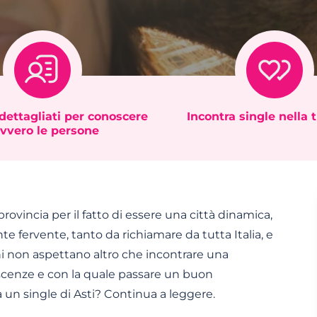
 dettagliati per conoscere
Incontra single nella 
vvero le persone
a provincia per il fatto di essere una città dinamica,
te fervente, tanto da richiamare da tutta Italia, e
giani non aspettano altro che incontrare una
scenze e con la quale passare un buon
un single di Asti? Continua a leggere.