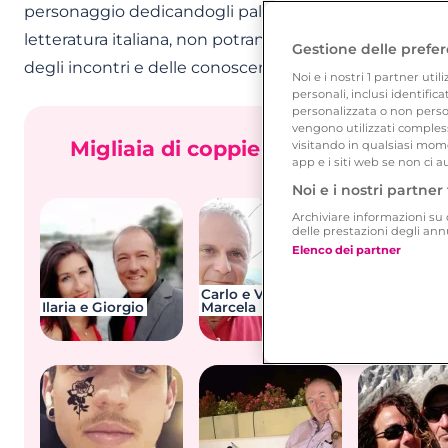
personaggio dedicandogli palazzi, vie, monumenti etc.
letteratura italiana, non potranno non subire il fascino
Gestione delle prefer
degli incontri e delle conoscenze tra amanti di poesie 
Noi e i nostri
1
partner utili
personali, inclusi identific
personalizzata o non person
vengono utilizzati compless
Migliaia di coppie italiane si sono 
visitando in qualsiasi mome
app e i siti web se non ci a
potrebbe essere
Noi e i nostri partner 
Archiviare informazioni su d
delle prestazioni degli an
Elenco dei partner
Carlo e Viviana
Patrizia e
Ilaria e Giorgio
Marcela
Lanfranco