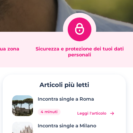
tua zona
Sicurezza e protezione dei tuoi dati
personali
Articoli più letti
Incontra single a Roma
4 minuti
Leggi l'articolo
Incontra single a Milano