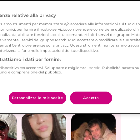
 Tutti i single che amano la cultura e la
 della città di Asti, che sembra il luogo ideale per
enze relative alla privacy
e versi in prosa.
zziamo strumenti per memorizzare e/o accedere alle informazioni sul tuo disposi
atori unici, per fornire il nostro servizio, comprendere come viene utilizzato, of
alizzata, abilitare funzioni sociali, raccomandarti altri servizi del gruppo Ma
ivamente i servizi del gruppo Match. Puoi accettare o modificare le tue scelte
incontrate grazie a Meetic; la tua
nto il Centro preferenze sulla privacy. Questi strumenti non terranno traccia 
utorizzerai a farlo nelle impostazioni del tuo dispositivo.
 la prossima!
trattiamo i dati per fornire:
ispositivo e/o accedervi. Sviluppare e migliorare i servizi. Pubblicità basata su
nunci e comprensione del pubblico.
Wanda e
Giuseppe
Emilia e Enzo
Personalizza le mie scelte
Accetta