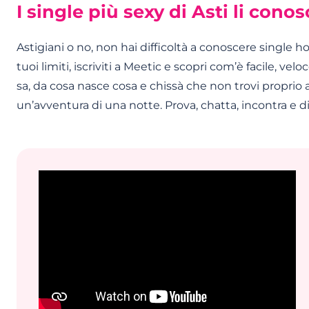
I single più sexy di Asti li cono
Astigiani o no, non hai difficoltà a conoscere single h
tuoi limiti, iscriviti a Meetic e scopri com’è facile, ve
sa, da cosa nasce cosa e chissà che non trovi proprio
un’avventura di una notte. Prova, chatta, incontra e div