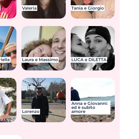
Valeria
Tania e Giorgio
iella
Laura e Massimo
LUCA e DILETTA
Anna e Giovanni:
ed è subito
Lorenzo
amore