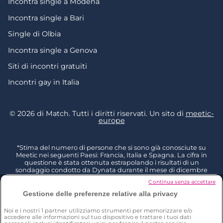
Incontra single a Modena
Incontra single a Bari
Single di Olbia
Incontra single a Genova
Siti di incontri gratuiti
Incontri gay in Italia
© 2026 di Match. Tutti i diritti riservati. Un sito di
meetic-
europe
*Stima del numero di persone che si sono già conosciute su
Meetic nei seguenti Paesi: Francia, Italia e Spagna. La cifra in
questione è stata ottenuta estrapolando i risultati di un
sondaggio condotto da Dynata durante il mese di dicembre
2023, intervistando 6011 persone residenti in Francia, Italia e
Continua senza accettare
Spagna con più di 18 anni di età e poi rapportandoli al totale
della popolazione dello stesso gruppo di età (Fonte: Eurostat
Gestione delle preferenze relative alla privacy
2023). I risultati di questo studio indicano che il 15% delle persone
intervistate in Francia, il 12% in Italia e il 10% in Spagna ha
Noi e i nostri
1
partner utilizziamo strumenti per memorizzare e/o
dichiarato di aver già conosciuto una persona su Meetic. D: Hai
accedere alle informazioni sul tuo dispositivo e trattare i tuoi dati
mai compiuto le seguenti azioni con ognuno di questi siti e app