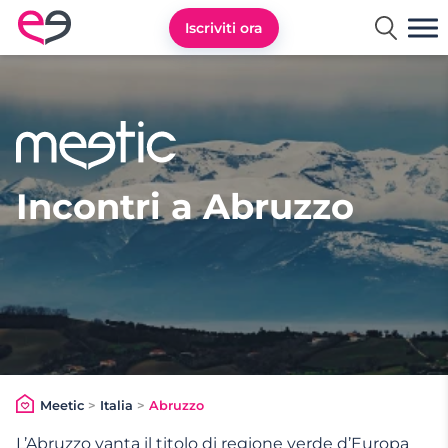
Iscriviti ora
Meetic Italia
Incontri a Abruzzo
Meetic
>
Italia
>
Abruzzo
L’Abruzzo vanta il titolo di regione verde d’Europa