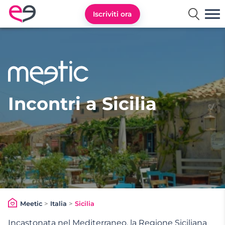
Iscriviti ora
Meetic Italia
Incontri a Sicilia
Meetic
>
Italia
>
Sicilia
Incastonata nel Mediterraneo, la
Regione Siciliana