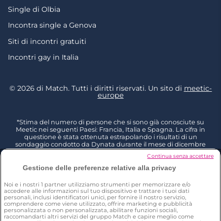
Single di Olbia
Incontra single a Genova
Siti di incontri gratuiti
Incontri gay in Italia
© 2026 di Match. Tutti i diritti riservati. Un sito di
meetic-
europe
*Stima del numero di persone che si sono già conosciute su
Meetic nei seguenti Paesi: Francia, Italia e Spagna. La cifra in
questione è stata ottenuta estrapolando i risultati di un
sondaggio condotto da Dynata durante il mese di dicembre
2023, intervistando 6011 persone residenti in Francia, Italia e
Continua senza accettare
Spagna con più di 18 anni di età e poi rapportandoli al totale
della popolazione dello stesso gruppo di età (Fonte: Eurostat
Gestione delle preferenze relative alla privacy
2023). I risultati di questo studio indicano che il 15% delle persone
intervistate in Francia, il 12% in Italia e il 10% in Spagna ha
Noi e i nostri
1
partner utilizziamo strumenti per memorizzare e/o
dichiarato di aver già conosciuto una persona su Meetic. D: Hai
accedere alle informazioni sul tuo dispositivo e trattare i tuoi dati
mai compiuto le seguenti azioni con ognuno di questi siti e app
personali, inclusi identificatori unici, per fornire il nostro servizio,
mobile che hai usato, anche se solo una volta? Non ho mai
comprendere come viene utilizzato, offrire marketing e pubblicità
personalizzata o non personalizzata, abilitare funzioni sociali,
incontrato una persona tramite questo sito/app.
raccomandarti altri servizi del gruppo Match e capire meglio come
**Sondaggio condotto da Dynata nel mese di dicembre 2023,