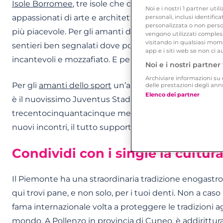
Isole Borromee
, tre isole che offrono scenari incompar
Noi e i nostri
1
partner utili
appassionati di arte e architettura. Con quei panorami
personali, inclusi identific
personalizzata o non person
più piacevole. Per gli amanti della montagna, in provin
vengono utilizzati compless
visitando in qualsiasi mome
sentieri ben segnalati dove potrai scoprire una natur
app e i siti web se non ci a
incantevoli e mozzafiato. E perché no, potresti incont
Noi e i nostri partner 
Archiviare informazioni su d
Per gli
amanti dello sport
un’altra attrazione che ren
delle prestazioni degli an
Elenco dei partner
è il nuovissimo Juventus Stadium, il primo al mondo 
trecentocinquantacinque metri quadri e più di quaranta
nuovi incontri, il tutto supportando la tua squadra de
Condividi con i single la cultur
Il Piemonte ha una straordinaria tradizione enogastr
qui trovi pane, e non solo, per i tuoi denti. Non a ca
fama internazionale volta a proteggere le tradizioni 
mondo. A Pollenzo in provincia di Cuneo, è addirittura