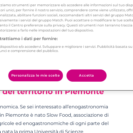
abili sia agli amanti della natura che agli
zziamo strumenti per memorizzare e/o accedere alle informazioni sul tuo disposi
 è più facile cercare l’amore e di certo è molto
atori unici, per fornire il nostro servizio, comprendere come viene utilizzato, of
alizzata, abilitare funzioni sociali, raccomandarti altri servizi del gruppo Ma
cia di Vercelli, i pendii del Monte Rosa offrono
ivamente i servizi del gruppo Match. Puoi accettare o modificare le tue scelte
nto il Centro preferenze sulla privacy. Questi strumenti non terranno traccia 
a incontaminata, affacciata su paesaggi
utorizzerai a farlo nelle impostazioni del tuo dispositivo.
rare l’anima gemella ad altissima quota.
trattiamo i dati per fornire:
ispositivo e/o accedervi. Sviluppare e migliorare i servizi. Pubblicità basata su
de il Piemonte meta ideale per conoscere gente
nunci e comprensione del pubblico.
ad essere ecocompatibile. Con i suoi
mila posti a sedere, non avrai difficoltà a fare
l cuore.
Personalizza le mie scelte
Accetta
a del territorio in Piemonte
onomica. Se sei interessato all’enogastronomia
so in Piemonte è nato Slow Food, associazione di
agricole ed enogastronomiche di ogni parte del
 nata la prima Università di Scienze