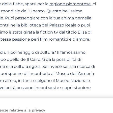
 delle fiabe, sparsi per la
regione piemontese
, ci
o mondiale dell’Unesco. Queste bellissime
de. Puoi passeggiare con la tua anima gemella
contri nella biblioteca del Palazzo Reale o puoi
o è stata girata la fiction tv dal titolo Elisa di
essa passione peri film romantici e d’amore.
ad un pomeriggio di cultura? Il famosissimo
quello de Il Cairo, ti dà la possibilità di
 e la cultura egizia. Se invece sei alla ricerca di
puoi sperare di incontrarlo al Museo dell’Armeria
Km all’ora, in tanti scelgono il Museo Nazionale
 velocità possono incontrarsi e scoprirsi anime
a di Verbano-Cusio-Ossola, c’è l’arcipelago delle
enze relative alla privacy