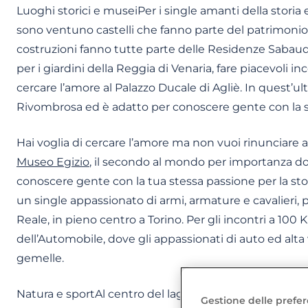
Luoghi storici e museiPer i single amanti della storia e
sono ventuno castelli che fanno parte del patrimoni
costruzioni fanno tutte parte delle Residenze Sabau
per i giardini della Reggia di Venaria, fare piacevoli in
cercare l’amore al Palazzo Ducale di Agliè. In quest’ultim
Rivombrosa ed è adatto per conoscere gente con la st
Hai voglia di cercare l’amore ma non vuoi rinunciare 
Museo Egizio
, il secondo al mondo per importanza dopo 
conoscere gente con la tua stessa passione per la storie
un single appassionato di armi, armature e cavalieri, 
Reale, in pieno centro a Torino. Per gli incontri a 100 
dell’Automobile, dove gli appassionati di auto ed alta
gemelle.
Natura e sportAl centro del lago Maggiore, in provinci
Gestione delle prefer