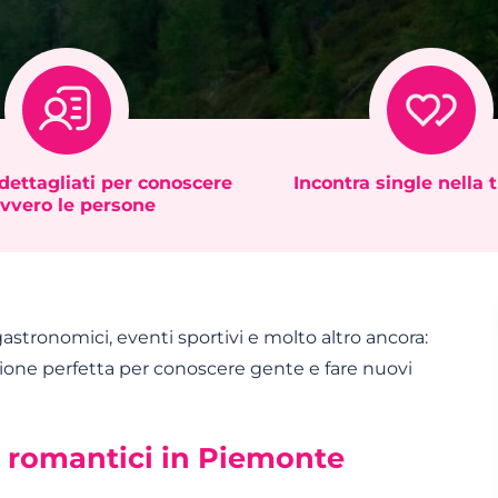
 dettagliati per conoscere
Incontra single nella 
vvero le persone
tronomici, eventi sportivi e molto altro ancora:
ione perfetta per conoscere gente e fare nuovi
ri romantici in Piemonte