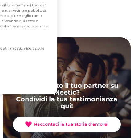
Speed date Roma
tivo e trattare i tuoi dati
frire marketing e pubblicità
tch e capire meglio come
 cliccando qui sotto o
della tua navigazione sulle
 dati limitati, misurazione
Hai incontrato il tuo partner su
Meetic?
Condividi la tua testimonianza
qui!
Raccontaci la tua storia d'amore!