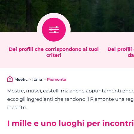
Dei profili che corrispondono ai tuoi
Dei profili
criteri
da
Meetic
>
Italia
>
Piemonte
Mostre, musei, castelli ma anche appuntamenti enogas
ecco gli ingredienti che rendono il Piemonte una reg
incontri.
I mille e uno luoghi per incont