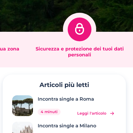
tua zona
Sicurezza e protezione dei tuoi dati
personali
Articoli più letti
Incontra single a Roma
4 minuti
Leggi l'articolo
Incontra single a Milano