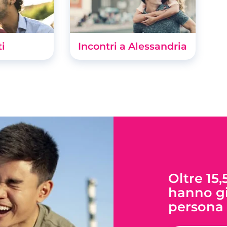
ti
Incontri a Alessandria
Oltre 15,
hanno gi
persona 