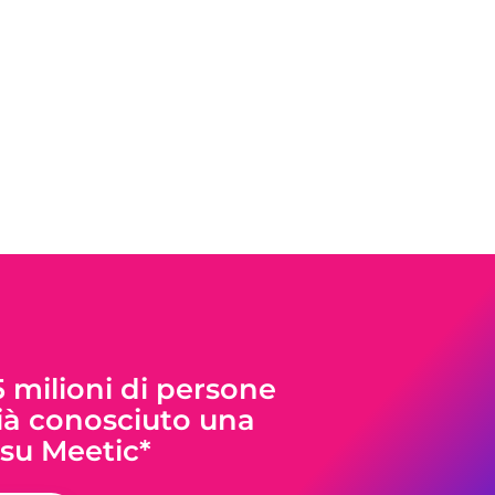
5 milioni di persone
à conosciuto una
su Meetic*