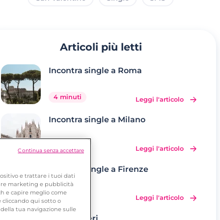
Articoli più letti
Incontra single a Roma
4 minuti
Leggi l'articolo
Incontra single a Milano
4 minuti
Leggi l'articolo
Continua senza accettare
Incontra single a Firenze
tivo e trattare i tuoi dati
frire marketing e pubblicità
tch e capire meglio come
4 minuti
Leggi l'articolo
 cliccando qui sotto o
della tua navigazione sulle
Incontri Seri