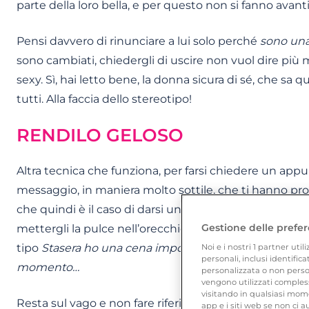
parte della loro bella, e per questo non si fanno avanti
Pensi davvero di rinunciare a lui solo perché
sono una
sono cambiati, chiedergli di uscire non vuol dire più mi
sexy. Sì, hai letto bene, la donna sicura di sé, che sa 
tutti. Alla faccia dello stereotipo!
RENDILO GELOSO
Altra tecnica che funziona, per farsi chiedere un appu
messaggio, in maniera molto sottile, che ti hanno p
che quindi è il caso di darsi una mossa se non vuole p
Gestione delle prefer
mettergli la pulce nell’orecchio, non di passare per 
tipo
Stasera ho una cena importante
, oppure
Sai, dev
Noi e i nostri
1
partner utili
personali, inclusi identific
momento…
personalizzata o non person
vengono utilizzati compless
visitando in qualsiasi mome
Resta sul vago e non fare riferimenti diretti a lui o 
app e i siti web se non ci a