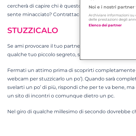
cercherà di capire chi è questo misterioso rivale che
Noi e i nostri partner 
sente minacciato? Contrattacca…
Archiviare informazioni su d
delle prestazioni degli an
Elenco dei partner
STUZZICALO
Se ami provocare il tuo partner, perché non provare an
qualche tuo piccolo segreto, senza però arrivare fino
Fermati un attimo prima di scoprirti completamente e
webcam per stuzzicarlo un po’). Quando sarà completam
svelarti un po’ di più, rispondi che per te va bene, ma 
un sito di incontri o comunque dietro un pc.
Nel giro di qualche millesimo di secondo dovrebbe 