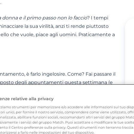
.
 donna e il primo passo non lo faccio
? I tempi
nacciare la sua virilità, anzi ti rende piuttosto
quello che vuole, piace agli uomini. Praticamente a
ntamento, è farlo ingelosire. Come? Fai passare il
roposto degli appuntamenti questa settimana (e
erderti). Attenta però, perché il tuo scopo è di
enze relative alla privacy
una
mangiauomini
: buttagli lì in chat una frase
o fare una scelta molto difficile in questo
zziamo strumenti per memorizzare e/o accedere alle informazioni sul tuo disposi
atori unici, per fornire il nostro servizio, comprendere come viene utilizzato, of
alizzata, abilitare funzioni sociali, raccomandarti altri servizi del gruppo Ma
ivamente i servizi del gruppo Match. Puoi accettare o modificare le tue scelte
nto il Centro preferenze sulla privacy. Questi strumenti non terranno traccia 
ad un appuntamento, lo farai impazzire perché
utorizzerai a farlo nelle impostazioni del tuo dispositivo.