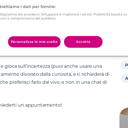
 minaccia la sua amata. E cosa fa un uomo che si
trattiamo i dati per fornire:
ispositivo e/o accedervi. Sviluppare e migliorare i servizi. Pubblicità basata su
nunci e comprensione del pubblico.
Personalizza le mie scelte
Accetta
che con lui? Fallo morire di curiosità e svelagli
 in fondo…
L
P
 gioca sull’incertezza (puoi anche usare una
ente divorato dalla curiosità, e ti richiederà di
A
che preferisci farlo dal vivo, e non in una chat di
chiederti un appuntamento!