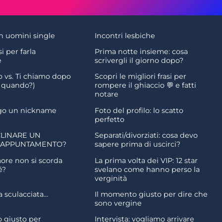
n uomini single
Incontri lesbiche
si per farla
Prima notte insieme: cosa
e
scrivergli il giorno dopo?
o vs. Ti chiamo dopo
Scopri le migliori frasi per
o quando?)
rompere il ghiaccio 💬 e fatti
notare
go un nickname
Foto del profilo: lo scatto
perfetto
LINARE UN
Separati/divorziati: cosa devo
 APPUNTAMENTO?
sapere prima di uscirci?
ore non si scorda
La prima volta dei VIP: 12 star
é?
svelano come hanno perso la
verginità
sculacciata...
Il momento giusto per dire che
sono vergine
 giusto per
Intervista: vogliamo arrivare