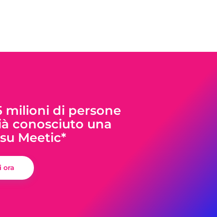
5 milioni di persone
à conosciuto una
su Meetic*
ti ora