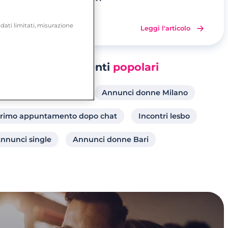
 dati limitati, misurazione
3 minuti
Leggi l'articolo
Argomenti
popolari
ocali per single Roma
Annunci donne Milano
rimo appuntamento dopo chat
Incontri lesbo
nnunci single
Annunci donne Bari