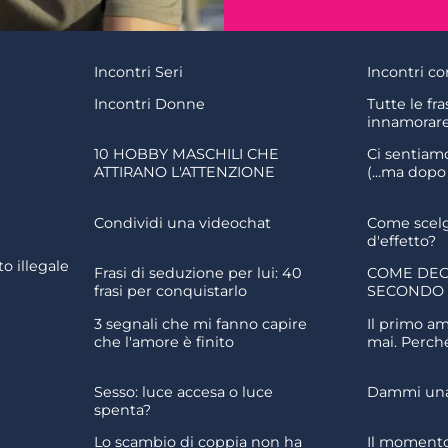
Incontri Seri
Incontri co
Incontri Donne
Tutte le fra
innamorar
10 HOBBY MASCHILI CHE
Ci sentiam
ATTIRANO L'ATTENZIONE
(...ma dop
Condividi una videochat
Come scel
d'effetto?
o illegale
Frasi di seduzione per lui: 40
COME DEC
frasi per conquistarlo
SECONDO
3 segnali che mi fanno capire
Il primo am
che l'amore è finito
mai. Perch
Sesso: luce accesa o luce
Dammi una 
spenta?
Lo scambio di coppia non ha
Il momento