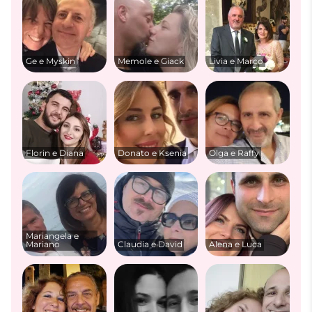
Ge e Myskin
Memole e Giack
Livia e Marco
Florin e Diana
Donato e Ksenia
Olga e Raffy
Mariangela e
Mariano
Claudia e David
Alena e Luca