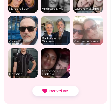
Marco e Susy
Andrea e Silvia
Laura e Massimo
Barbara e
Giovanni
Giuliano
Carmen e Marco
francesco e
Christian
Eridania
Iscriviti ora