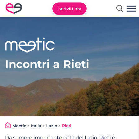
Iscriviti ora
Meetic Italia
Incontri a Rieti
Meetic
>
Italia
>
Lazio
>
Rieti
Da sempre importante città del Lazio, Rieti è