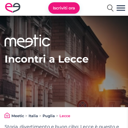
Iscriviti ora
Meetic Italia
Incontri a Lecce
Meetic
>
Italia
>
Puglia
>
Lecce
Storia, divertimento e buon cibo:
Lecce
è questo e