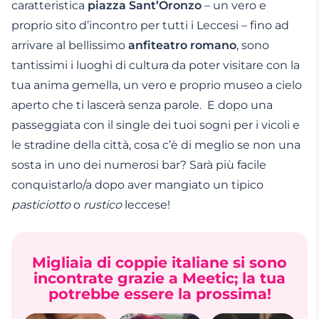
caratteristica
piazza Sant’Oronzo
– un vero e
proprio
sito d’incontro
per tutti i Leccesi – fino ad
arrivare al bellissimo
anfiteatro romano
, sono
tantissimi i luoghi di cultura da poter visitare con la
tua
anima gemella
, un vero e proprio museo a cielo
aperto che ti lascerà senza parole. E dopo una
passeggiata con il
single
dei tuoi sogni per i vicoli e
le stradine della città, cosa c’è di meglio se non una
sosta in uno dei numerosi bar? Sarà più facile
conquistarlo/a dopo aver mangiato un tipico
pasticiotto
o
rustico
leccese!
Migliaia di coppie italiane si sono
incontrate grazie a Meetic; la tua
potrebbe essere la prossima!