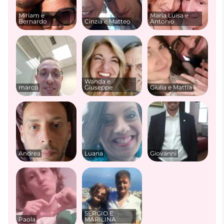
Miriam e
Maria Luisa e
Bernardo
Cinzia e Matteo
Antonio
Wanda e
marco
Giuseppe
Giulia e Mattia
Andrea
Luana
Giovanni
SERGIO E
Paola
MARILINA