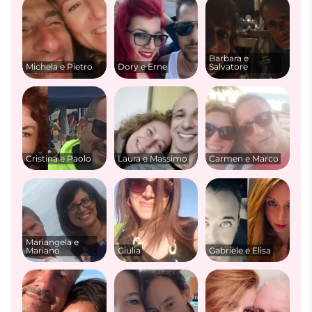
Barbara e
Michela e Pietro
Dory e Erne
Salvatore
Cristina e Paolo
Laura e Massimo
Carmen e Marco
Mariangela e
Mariano
Giulia
Gabriele e Elisa