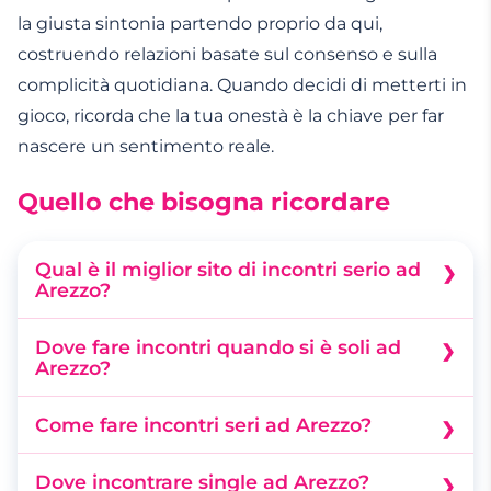
la giusta sintonia partendo proprio da qui,
costruendo relazioni basate sul consenso e sulla
complicità quotidiana. Quando decidi di metterti in
gioco, ricorda che la tua onestà è la chiave per far
nascere un sentimento reale.
Quello che bisogna ricordare
Qual è il miglior sito di incontri serio ad
Arezzo?
Meetic si impegna a mantenere un ambiente
Dove fare incontri quando si è soli ad
sicuro e curato. È l'ideale per le persone che
Arezzo?
desiderano costruire relazioni stabili,
Puoi creare un Profilo per iniziare a conversare
Come fare incontri seri ad Arezzo?
partecipando anche a eventi esclusivi per
online in modo rilassato, per poi spostare
conoscere i propri preferiti nella vita reale.
Completa il tuo Profilo con onestà, mostrando la
l'interazione dal vivo. Corso Italia e il centro
Dove incontrare single ad Arezzo?