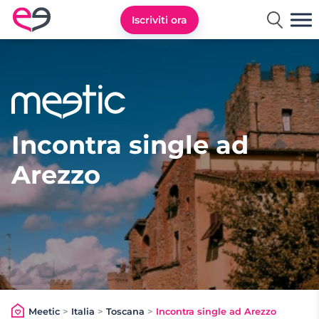
Iscriviti ora
Meetic Italia
Incontra single ad
Arezzo
Meetic
>
Italia
>
Toscana
>
Incontra single ad Arezzo