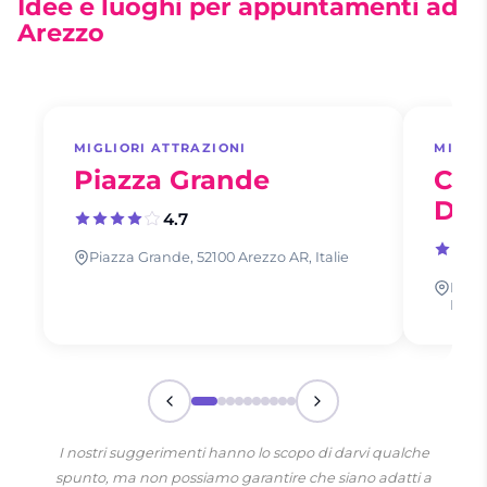
Idee e luoghi per appuntamenti ad
Arezzo
MIGLIORI ATTRAZIONI
MIGLI
Piazza Grande
Cat
Don
4.7
Piazza Grande, 52100 Arezzo AR, Italie
Piazz
Italie
I nostri suggerimenti hanno lo scopo di darvi qualche
spunto, ma non possiamo garantire che siano adatti a