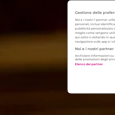
Gestione delle prefer
Noi e i nostri
1
partner utili
personali, inclusi identific
pubblicità personalizzata o
meglio come vengono utiliz
qui sotto o visitando in qu
navigazione sulle app e i si
Noi e i nostri partner 
Archiviare informazioni su d
delle prestazioni degli an
Elenco dei partner