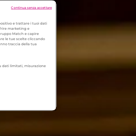
Continua senza accettare
itivo e trattare i tuoi dati
ffrire marketing e
l gruppo Match e capire
e le tue scelte cliccando
anno traccia della tua
u dati limitati, misurazione