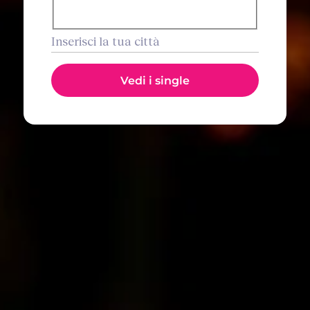
d'incontri
location
input
Vedi i single