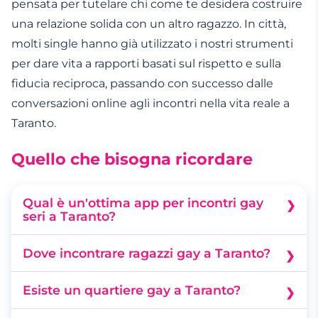
pensata per tutelare chi come te desidera costruire
una relazione solida con un altro ragazzo. In città,
molti single hanno già utilizzato i nostri strumenti
per dare vita a rapporti basati sul rispetto e sulla
fiducia reciproca, passando con successo dalle
conversazioni online agli incontri nella vita reale a
Taranto.
Quello che bisogna ricordare
Qual è un'ottima app per incontri gay
seri a Taranto?
Meetic offre Profili moderati e strumenti pensati
Dove incontrare ragazzi gay a Taranto?
appositamente per facilitare le connessioni reali.
Dopo aver stabilito una buona alchimia
Per chi desidera vivere relazioni omosessuali
Esiste un quartiere gay a Taranto?
attraverso le nostre funzionalità di
oneste e basate sul rispetto reciproco, la nostra
La città non ha una vera e propria zona dedicata