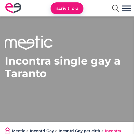
Iscriviti ora
Meetic Italia
Incontra single gay a
Taranto
Meetic
>
Incontri Gay
>
Incontri Gay per città
>
Incontra