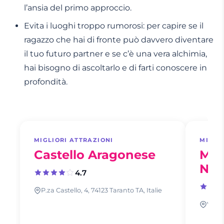
l’ansia del primo approccio.
Evita i luoghi troppo rumorosi: per capire se il
ragazzo che hai di fronte può davvero diventare
il tuo futuro partner e se c’è una vera alchimia,
hai bisogno di ascoltarlo e di farti conoscere in
profondità.
MIGLIORI ATTRAZIONI
MIGLI
Castello Aragonese
Mus
Naz
4.7
P.za Castello, 4, 74123 Taranto TA, Italie
Via C