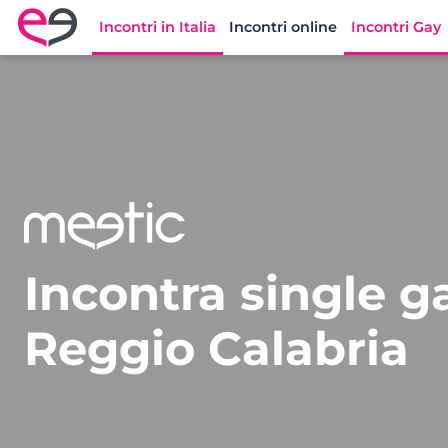
Incontri in Italia
Incontri online
Incontri Gay
Meetic Italia
Incontra single g
Reggio Calabria