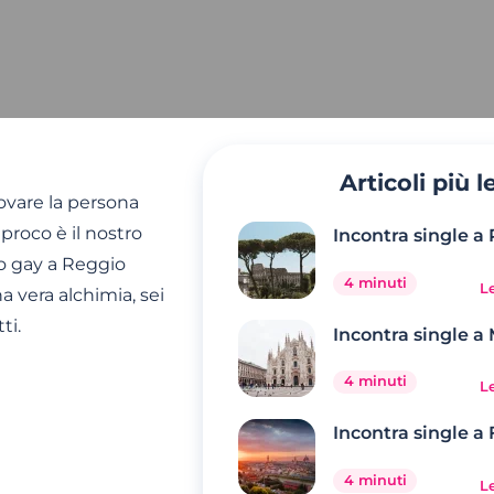
Articoli più le
vare la persona
iproco è il nostro
Incontra single 
ro gay a Reggio
4 minuti
Le
a vera alchimia, sei
ti.
Incontra single a
4 minuti
Le
Incontra single a
4 minuti
Le