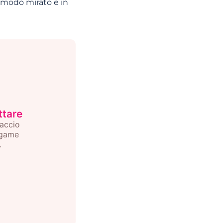
in modo mirato e in
ttare
iaccio
egame
.