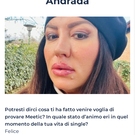
Andrada
Potresti dirci cosa ti ha fatto venire voglia di
provare Meetic? In quale stato d’animo eri in quel
momento della tua vita di single?
Felice