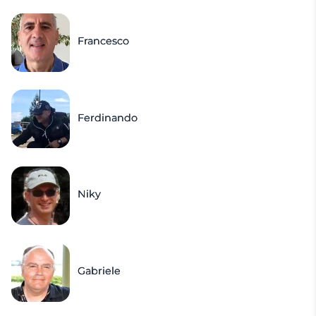
Francesco
Ferdinando
Niky
Gabriele