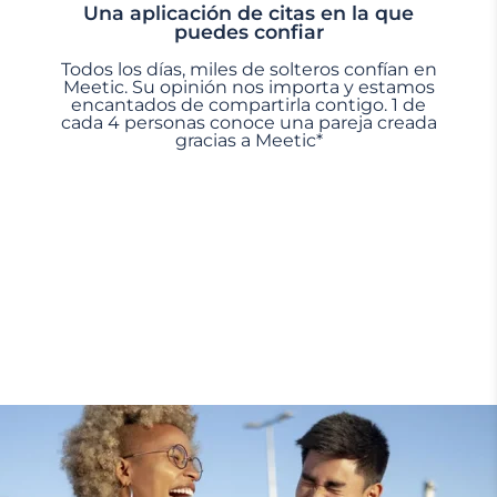
Una aplicación de citas en la que
puedes confiar
Todos los días, miles de solteros confían en
Meetic. Su opinión nos importa y estamos
encantados de compartirla contigo. 1 de
cada 4 personas conoce una pareja creada
gracias a Meetic*