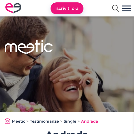
Iscriviti ora
Meetic Italia
Meetic
>
Testimonianze
>
Single
>
Andrada