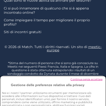
Quali sono le nuove abilità da affinare per sedurre?
Ci si può innamorare di qualcuno che si è appena
incontrato online?
Come impiegare il tempo per migliorare il proprio
profilo?
Siti di incontri gratuiti
© 2026 di Match. Tutti i diritti riservati. Un sito di
meetic-
europe
*Stima del numero di persone che si sono già conosciute su
Meetic nei seguenti Paesi: Francia, Italia e Spagna. La cifra in
questione è stata ottenuta estrapolando i risultati di un
sondaggio condotto da Dynata durante il mese di dicembre
2023, intervistando 6011 persone residenti in Francia, Italia e
Continua senza accettare
Spagna con più di 18 anni di età e poi rapportandoli al totale
della popolazione dello stesso gruppo di età (Fonte: Eurostat
Gestione delle preferenze relative alla privacy
2023). I risultati di questo studio indicano che il 15% delle persone
intervistate in Francia, il 12% in Italia e il 10% in Spagna ha
Noi e i nostri
1
partner utilizziamo strumenti per memorizzare e/o
dichiarato di aver già conosciuto una persona su Meetic. D: Hai
accedere alle informazioni sul tuo dispositivo e trattare i tuoi dati
mai compiuto le seguenti azioni con ognuno di questi siti e app
personali, inclusi identificatori unici, per fornire il nostro servizio,
mobile che hai usato, anche se solo una volta? Non ho mai
comprendere come viene utilizzato, offrire marketing e pubblicità
personalizzata o non personalizzata, abilitare funzioni sociali,
incontrato una persona tramite questo sito/app.