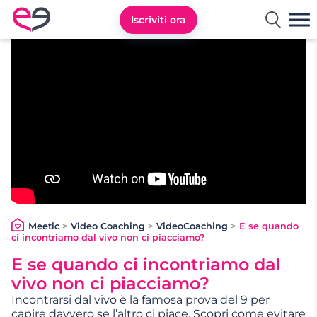
Iscriviti ora
Meetic Italia
Meetic
>
Video Coaching
>
VideoCoaching
>
E se quando
ci incontriamo dal vivo non ci piacciamo?
E se quando ci incontriamo dal
vivo non ci piacciamo?
Incontrarsi dal vivo è la famosa prova del 9 per
capire davvero se l’altro ci piace. Scopri come evitare