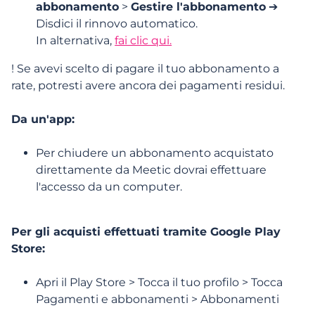
abbonamento
>
Gestire l'abbonamento
➔
un rimborso?
Disdici il rinnovo automatico.
In alternativa,
fai clic qui.
Voglio chiudere il mio abbonamento. Cosa
devo fare?
! Se avevi scelto di pagare il tuo abbonamento a
rate, potresti avere ancora dei pagamenti residui.
Da un'app:
Fiducia
Per chiudere un abbonamento acquistato
Accessibilità
direttamente da Meetic dovrai effettuare
l'accesso da un computer.
Per gli acquisti effettuati tramite Google Play
Store:
Domande frequenti
Apri il Play Store > Tocca il tuo profilo > Tocca
Pagamenti e abbonamenti > Abbonamenti
Quali vantaggi offre un abbonamento