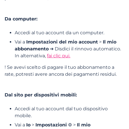
Gestire il mio profilo
Da computer:
Funzionalità, ricerche e interazioni
Accedi al tuo account da un computer.
Vai a
Impostazioni del mio account
>
Il mio
Abbonamento e funzionalità a
abbonamento
➔ Disdici il rinnovo automatico.
pagamento
In alternativa,
fai clic qui.
Funzionalità e Pass
! Se avevi scelto di pagare il tuo abbonamento a
rate, potresti avere ancora dei pagamenti residui.
Pagamenti
Abbonamenti
Dal sito per dispositivi mobili:
Chiudere l'abbonamento
Accedi al tuo account dal tuo dispositivo
mobile.
Vai a
Io
>
Impostazioni
⚙️ >
Il mio
Posso cancellare il mio acquisto e richiedere