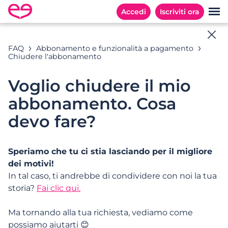
Accedi
Iscriviti ora
Aiuto in linea
FAQ
Abbonamento e funzionalità a pagamento
Chiudere l'abbonamento
Tutte le risposte alle tue domande
Voglio chiudere il mio
abbonamento. Cosa
Esempi di ricerca: «E-Mail »
devo fare?
Speriamo che tu ci stia lasciando per il migliore
CATEGORIE
DOMANDE FREQUENTI
dei motivi!
In tal caso, ti andrebbe di condividere con noi la tua
Categorie
storia?
Fai clic qui.
Ma tornando alla tua richiesta, vediamo come
Iscriversi e iniziare a usare il servizio
possiamo aiutarti 😊