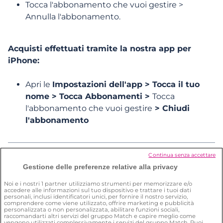
a Meetic?
Tocca l'abbonamento che vuoi gestire >
Annulla l'abbonamento.
A quali funzionalità Meetic posso
Acquisti effettuati tramite la nostra app per
accedere senza abbonamento?
iPhone:
Apri le
Impostazioni dell'app > Tocca il tuo
Voglio chiudere il mio abbonamento.
nome > Tocca Abbonamenti >
Tocca
Cosa devo fare?
l'abbonamento che vuoi gestire
> Chiudi
l'abbonamento
Come posso eliminare il mio account?
Continua senza accettare
Queste informazioni rispondono alla tua
Gestione delle preferenze relative alla privacy
domanda?
Come posso garantire la mia sicurezza
Noi e i nostri
1
partner utilizziamo strumenti per memorizzare e/o
sul sito?
accedere alle informazioni sul tuo dispositivo e trattare i tuoi dati
personali, inclusi identificatori unici, per fornire il nostro servizio,
Sì
No
comprendere come viene utilizzato, offrire marketing e pubblicità
personalizzata o non personalizzata, abilitare funzioni sociali,
raccomandarti altri servizi del gruppo Match e capire meglio come
vengono utilizzati complessivamente i servizi del gruppo Match. Puoi